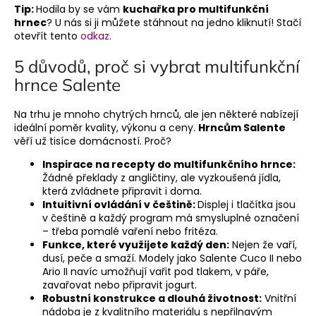
Tip:
Hodila by se vám
kuchařka pro multifunkční
hrnec
? U nás si ji můžete stáhnout na jedno kliknutí! Stačí
otevřít tento
odkaz
.
5 důvodů, proč si vybrat multifunkční
hrnce Salente
Na trhu je mnoho chytrých hrnců, ale jen některé nabízejí
ideální poměr kvality, výkonu a ceny.
Hrncům Salente
věří už tisíce domácností. Proč?
Inspirace na
recepty do multifunkčního hrnce:
Žádné překlady z angličtiny, ale vyzkoušená jídla,
která zvládnete připravit i doma.
Intuitivní ovládání v češtině:
Displej i tlačítka jsou
v češtině a každý program má smysluplné označení
– třeba pomalé vaření nebo fritéza.
Funkce, které využijete každý den:
Nejen že vaří,
dusí, peče a smaží. Modely jako Salente Cuco II nebo
Ario II navíc umožňují vařit pod tlakem, v páře,
zavařovat nebo připravit jogurt.
Robustní konstrukce a dlouhá životnost:
Vnitřní
nádoba je z kvalitního materiálu s nepřilnavým