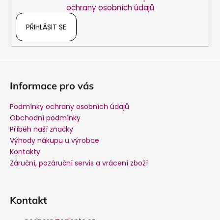
v
ochrany osobních údajů
k
y
PŘIHLÁSIT SE
v
ý
p
i
s
Informace pro vás
u
Podmínky ochrany osobních údajů
Obchodní podmínky
Příběh naší značky
Výhody nákupu u výrobce
Kontakty
Záruční, pozáruční servis a vrácení zboží
Kontakt