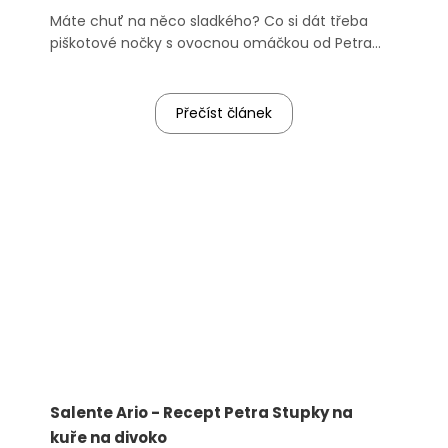
Máte chuť na něco sladkého? Co si dát třeba
piškotové nočky s ovocnou omáčkou od Petra
Stupky. Snadno a rychle připravíte v multifunkčním
hrnci Salente Ario.
Přečíst článek
Salente Ario - Recept Petra Stupky na
kuře na divoko