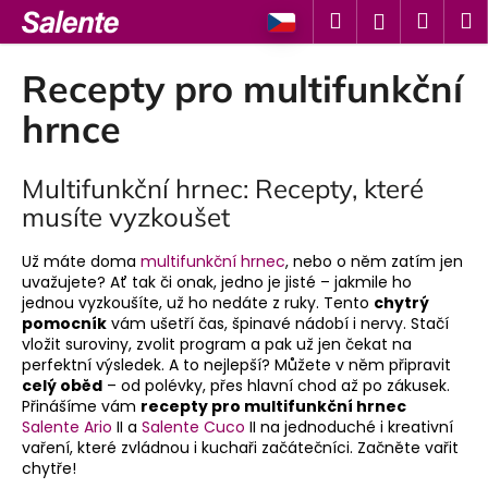
K
Přejít
Hledat
Náku
M
Přihlášen
na
o
Zpět
Zpět
obsah
košík
š
Recepty pro multifunkční
í
C
hrnce
k
o
p
Multifunkční hrnec: Recepty
, které
o
musíte vyzkoušet
t
ř
Už máte doma
multifunkční hrnec
, nebo o něm zatím jen
uvažujete? Ať tak či onak, jedno je jisté – jakmile ho
e
jednou vyzkoušíte, už ho nedáte z ruky. Tento
chytrý
b
pomocník
vám ušetří čas, špinavé nádobí i nervy. Stačí
u
vložit suroviny, zvolit program a pak už jen čekat na
perfektní výsledek. A to nejlepší? Můžete v něm připravit
j
celý oběd
– od polévky, přes hlavní chod až po zákusek.
e
Přinášíme vám
recepty pro multifunkční hrnec
t
Salente Ario
II a
Salente Cuco
II na jednoduché i kreativní
vaření, které zvládnou i kuchaři začátečníci. Začněte vařit
e
chytře!
n