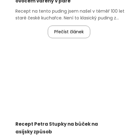
ovocem vařený v páře
Recept na tento puding jsem našel v téměř 100 let
staré české kuchařce. Není to klasický puding z
pytlíku jak známe dnes, ale je z ovoce, tvarohu,
žloutků, ostatně podívejte se sami! Pomocníkem
Přečíst článek
je
multifunkční hrnec
Salente.
Recept Petra Stupky na bůček na
asijsky způsob