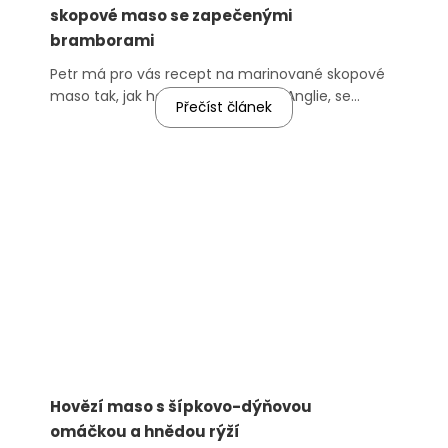
skopové maso se zapečenými
bramborami
Petr má pro vás recept na marinované skopové
maso tak, jak ho připravují na jihu Anglie, se
Přečíst článek
speciální marinádou. už se mi sbíhají sliny. Dobrou
chuť! Mrkněte na to, jak si ušetřit práci s
multifunkčním hrncem
.
Hovězí maso s šípkovo-dýňovou
omáčkou a hnědou rýží