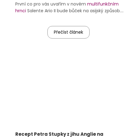
První co pro vás uvařím v novém
multifunkčním
hrnci
Salente Ario II bude bůček na asijský způsob.
Spolu si připravíme marinádu,
nakrájíme maso
,
které pak budu 4 hodiny pomalu vařit a nakonec
udělám Teriyaki omáčku, tak to sledujte!
Přečíst článek
Recept Petra Stupky z jihu Anglie na