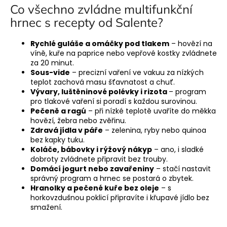
Co všechno zvládne
multifunkční
hrnec s recepty
od Salente?
Rychlé guláše a omáčky pod tlakem
– hovězí na
víně, kuře na paprice nebo vepřové kostky zvládnete
za 20 minut.
Sous-vide
– precizní vaření ve vakuu za nízkých
teplot zachová masu šťavnatost a chuť.
Vývary, luštěninové polévky i rizota
– program
pro tlakové vaření si poradí s každou surovinou.
Pečeně a ragú
– při nízké teplotě uvaříte do měkka
hovězí, žebra nebo zvěřinu.
Zdravá jídla v páře
– zelenina, ryby nebo quinoa
bez kapky tuku.
Koláče, bábovky i rýžový nákyp
– ano, i sladké
dobroty zvládnete připravit bez trouby.
Domácí jogurt nebo zavařeniny
– stačí nastavit
správný program a hrnec se postará o zbytek.
Hranolky a pečené kuře bez oleje
– s
horkovzdušnou poklicí připravíte i křupavé jídlo bez
smažení.