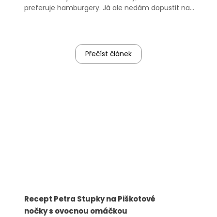
preferuje hamburgery. Já ale nedám dopustit na
tuto lahůdku kterou si dnes připravíme, loupanou
plec po burgundsku, nebo chcete-li na víně.
Přečíst článek
Recept Petra Stupky na Piškotové
nočky s ovocnou omáčkou