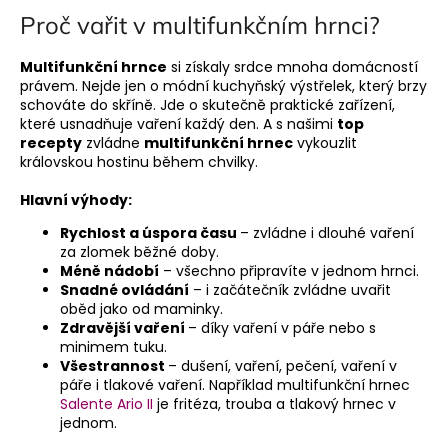
Proč vařit v multifunkčním hrnci?
a
j
Multifunkční hrnce
si získaly srdce mnoha domácností
í
právem. Nejde jen o módní kuchyňský výstřelek, který brzy
t
schováte do skříně. Jde o skutečně praktické zařízení,
které usnadňuje vaření každý den. A s našimi
top
?
recepty
zvládne
multifunkční hrnec
vykouzlit
královskou hostinu během chvilky.
Hlavní výhody:
HLEDAT
Rychlost a úspora času
– zvládne i dlouhé vaření
za zlomek běžné doby.
Méně nádobí
– všechno připravíte v jednom hrnci.
Snadné ovládání
– i začátečník zvládne uvařit
oběd jako od maminky.
Zdravější vaření
– díky vaření v páře nebo s
minimem tuku.
Všestrannost
– dušení, vaření, pečení, vaření v
páře i tlakové vaření. Například multifunkční hrnec
Salente Ario II
je fritéza, trouba a tlakový hrnec v
jednom.