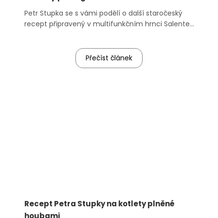
Petr Stupka se s vámi podělí o další staročeský
recept připravený v multifunkčním hrnci Salente
Cuco. Paní Dobromila Rettigová ho nazývala
Buding s jazykem a kapusou.
Přečíst článek
Recept Petra Stupky na kotlety plněné
houbami