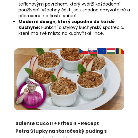
teflonovým povrchem, který vydrží každodenní
používání. Všechny části jsou snadno omyvatelné a
připravené na časté vaření.
Moderní design, který zapadne do každé
kuchyně:
Funkční a stylový kuchyňský spotřebič,
které má své místo na kuchyňské lince.
V
ý
p
i
s
č
l
á
n
k
ů
Salente Cuco II + Friteo II - Recept
Petra Stupky na staročeský puding s