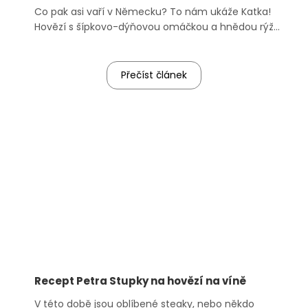
Co pak asi vaří v Německu? To nám ukáže Katka!
Hovězí s šípkovo-dýňovou omáčkou a hnědou rýží,
to bude určitě chutnat všem.
Přečíst článek
Recept Petra Stupky na hovězí na víně
V této době jsou oblíbené steaky, nebo někdo