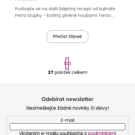
Podívejte se na další báječný recept od kulináře
Petra Stupky – kotlety plněné houbami Tento
recept je malá nostalgie, jako kluk jsem jezdil na
vysočinu a s dědou jsme zavítali k hajnému, kde
jeho paní připravovala kotletu plněnou houbami.
Přečíst článek
S
1
3
t
O
r
27
položek celkem
v
á
l
n
Z
á
k
o
á
d
Odebírat newsletter
v
a
p
á
Nezmeškejte žádné novinky či slevy!
c
a
n
í
í
t
E-mail
p
í
r
Vložením e-mailu souhlasíte s
podmínkami