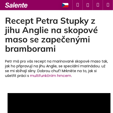
K
Přejít
Hledat
Náku
M
Přihlášen
na
o
Zpět
Zpět
obsah
košík
š
Recept Petra Stupky z
í
C
jihu Anglie na skopové
k
o
maso se zapečenými
p
bramborami
o
t
ř
Petr má pro vás recept na marinované skopové maso tak,
e
jak ho připravují na jihu Anglie, se speciální marinádou. už
se mi sbíhají sliny. Dobrou chuť! Mrkněte na to, jak si
b
ušetřit práci s
multifunkčním hrncem
.
u
j
e
t
e
n