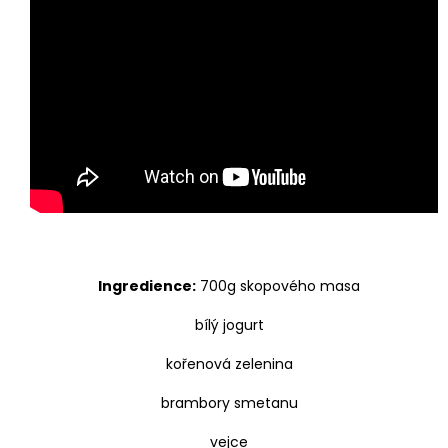
a
j
í
t
?
HLEDAT
Ingredience:
700g skopového mas
a
bílý jogurt
kořenová zelenina
brambory smetanu
vejce