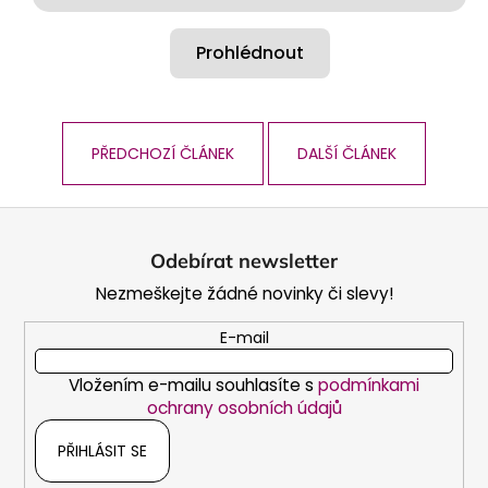
Prohlédnout
PŘEDCHOZÍ ČLÁNEK
DALŠÍ ČLÁNEK
Z
á
Odebírat newsletter
p
Nezmeškejte žádné novinky či slevy!
a
t
E-mail
í
Vložením e-mailu souhlasíte s
podmínkami
ochrany osobních údajů
PŘIHLÁSIT SE