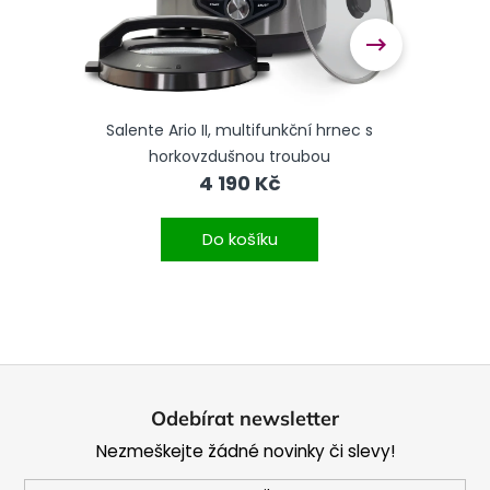
ba 6l
Salente Ario II, multifunkční hrnec s
Sa
horkovzdušnou troubou
4 190 Kč
Do košíku
Z
á
Odebírat newsletter
p
Nezmeškejte žádné novinky či slevy!
a