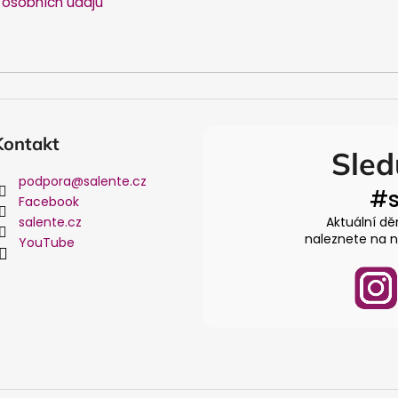
osobních údajů
v
k
y
v
ý
p
i
Kontakt
s
Sled
u
podpora
@
salente.cz
#s
Facebook
salente.cz
Aktuální dě
naleznete na na
YouTube