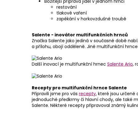
složitější příprava jídel v jednom hrnci
restování
tlakové vaření
zapékání v horkovzdušné troubě
Salente - inovátor multifunkčních hrnců
Značka Salente jako jediná v současné době nabíz
a přílohu, obojí odděleně. Jiné multifunkční hr
Další inovací je multifunkční hrnec
Salente Ario
, 
Recepty pro multifunkční hrnce Salente
Připravili jsme pro vás
recepty
, které jsou určen
jednoduché předkrmy či hlavní chody, ale také mů
Salente. Některé recepty připravoval známý kuliná