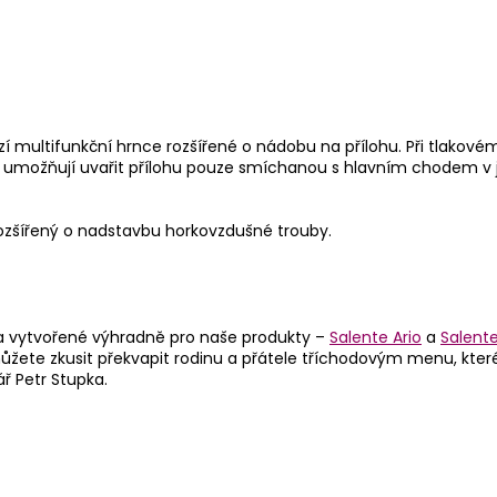
í multifunkční hrnce rozšířené o nádobu na přílohu. Při tlakov
nce umožňují uvařit přílohu pouze smíchanou s hlavním chodem v
rozšířený o nadstavbu horkovzdušné trouby.
é a vytvořené výhradně pro naše produkty –
Salente Ario
a
Salent
žete zkusit překvapit rodinu a přátele tříchodovým menu, které 
ř Petr Stupka.