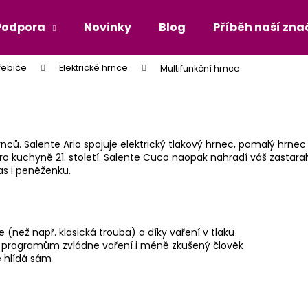
Podpora
Novinky
Blog
Příběh naší zna
řebiče
Elektrické hrnce
Multifunkční hrnce
Co potřebujete najít?
HLEDAT
nců. Salente Ario spojuje elektrický tlakový hrnec, pomalý hrne
ro kuchyně 21. století. Salente Cuco naopak nahradí váš zastaralý
čas i peněženku.
než např. klasická trouba) a díky vaření v tlaku
 programům zvládne vaření i méně zkušený člověk
e hlídá sám