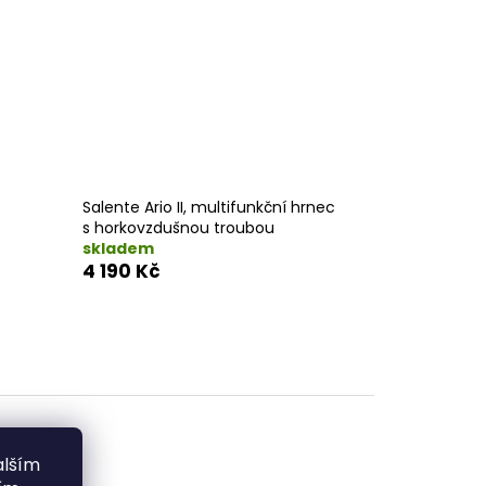
Salente Ario II, multifunkční hrnec
s horkovzdušnou troubou
skladem
4 190 Kč
alším