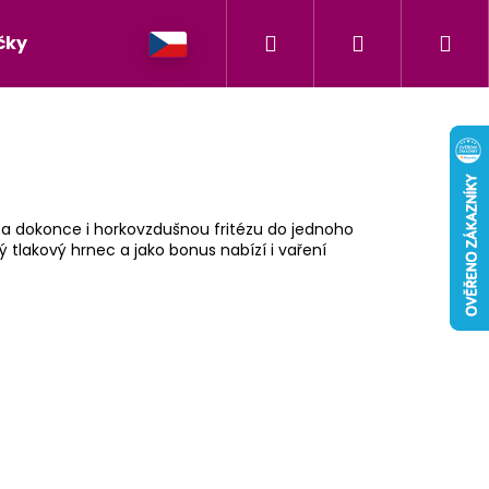
Hledat
Přihlášení
Ná
čky
koš
c a dokonce i horkovzdušnou fritézu do jednoho
 tlakový hrnec a jako bonus nabízí i vaření