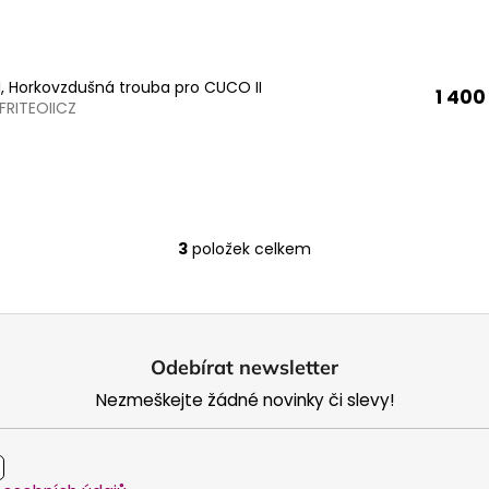
II, Horkovzdušná trouba pro CUCO II
1 400
FRITEOIICZ
3
položek celkem
O
v
l
á
d
Odebírat newsletter
a
Nezmeškejte žádné novinky či slevy!
c
í
p
r