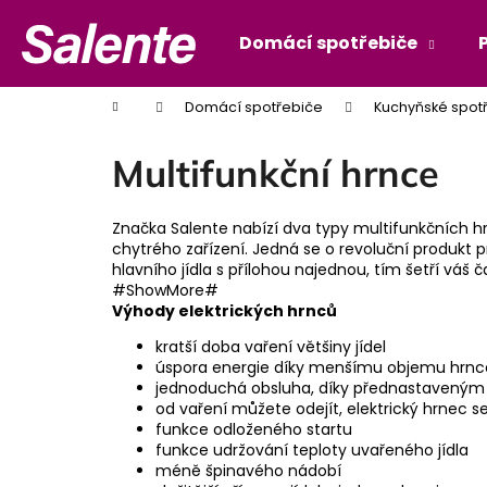
K
Přejít
na
o
Domácí spotřebiče
Zpět
Zpět
obsah
š
do
do
í
Domů
Domácí spotřebiče
Kuchyňské spot
obchodu
obchodu
k
Multifunkční hrnce
Značka Salente nabízí dva typy multifunkčních hr
chytrého zařízení. Jedná se o revoluční produkt p
hlavního jídla s přílohou najednou, tím šetří váš 
#ShowMore#
Výhody elektrických hrnců
kratší doba vaření většiny jídel
úspora energie díky menšímu objemu hrnce (
jednoduchá obsluha, díky přednastaveným
od vaření můžete odejít, elektrický hrnec s
funkce odloženého startu
funkce udržování teploty uvařeného jídla
méně špinavého nádobí