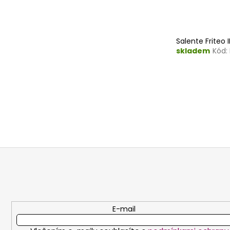
Salente Friteo 
skladem
Kód:
Z
á
p
a
t
E-mail
í