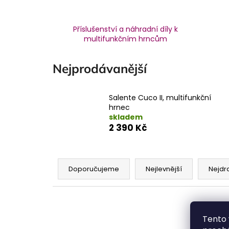
Příslušenství a náhradní díly k
multifunkčním hrncům
Nejprodávanější
Salente Cuco II, multifunkční
hrnec
skladem
2 390 Kč
Ř
a
Doporučujeme
Nejlevnější
Nejdr
z
e
V
n
ý
Tento 
í
p