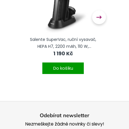
ký
Salente SuperVac, ruční vysavač,
Sale
C
HEPA H7, 2200 mAh, 110 W,
mix
1 190 Kč
antracitový
Do košíku
Z
á
Odebírat newsletter
p
Nezmeškejte žádné novinky či slevy!
a