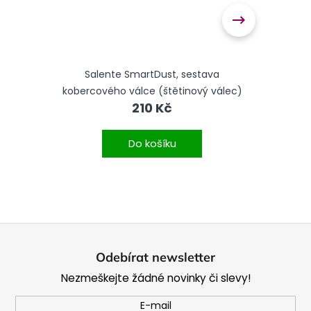
Salente SmartDust, sestava
Sale
kobercového válce (štětinový válec)
210 Kč
Do košíku
Z
á
Odebírat newsletter
p
Nezmeškejte žádné novinky či slevy!
a
t
E-mail