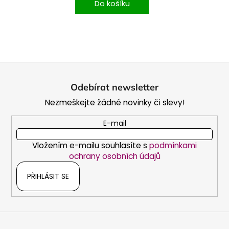
Do košíku
Z
á
Odebírat newsletter
p
Nezmeškejte žádné novinky či slevy!
a
t
E-mail
í
Vložením e-mailu souhlasíte s
podmínkami
ochrany osobních údajů
PŘIHLÁSIT SE