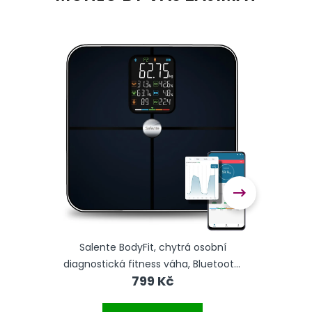
ská &
Salente BodyFit, chytrá osobní
Sa
kg,
diagnostická fitness váha, Bluetooth,
diagno
799 Kč
černá