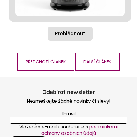
Prohlédnout
PŘEDCHOZÍ ČLÁNEK
DALŠÍ ČLÁNEK
Z
á
Odebírat newsletter
p
Nezmeškejte žádné novinky či slevy!
a
t
E-mail
í
Vložením e-mailu souhlasíte s
podmínkami
ochrany osobních údajů