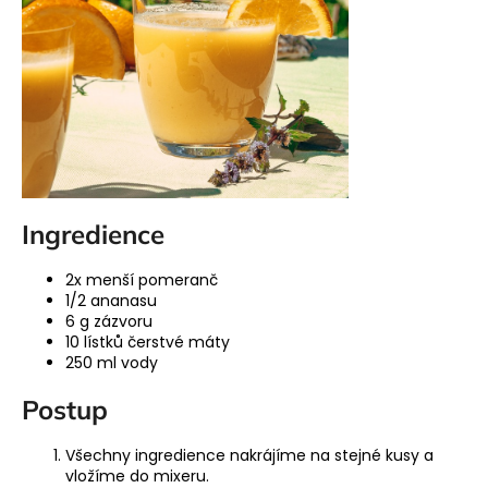
a
j
í
t
?
Ingredience
HLEDAT
2x menší pomeranč
1/2 ananasu
6 g zázvoru
10 lístků čerstvé máty
250 ml vody
Postup
Všechny ingredience nakrájíme na stejné kusy a
vložíme do mixeru.