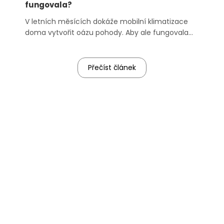
fungovala?
V letních měsících dokáže mobilní klimatizace
doma vytvořit oázu pohody. Aby ale fungovala
naplno, nestačí ji jen zapojit do zásuvky a stisknout
tlačítko. Zásadní roli hraje i to, kam ji postavíte. V ...
Přečíst článek