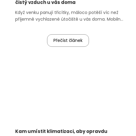
čistý vzduch u vás doma
Když venku panují třicítky, máloco potěší víc než
příjemně vychlazené útočiště u vás doma. Mobilní
klimatizace je v létě skvělým parťákem, ale aby
dobře sloužila, potřebuje i trochu vaší péče. Údržba
...
Přečíst článek
Kam umístit klimatizaci, aby opravdu