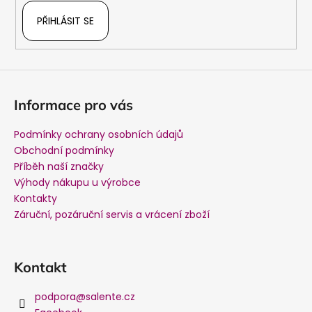
k
PŘIHLÁSIT SE
y
v
ý
p
i
Informace pro vás
s
u
Podmínky ochrany osobních údajů
Obchodní podmínky
Příběh naší značky
Výhody nákupu u výrobce
Kontakty
Záruční, pozáruční servis a vrácení zboží
Kontakt
podpora
@
salente.cz