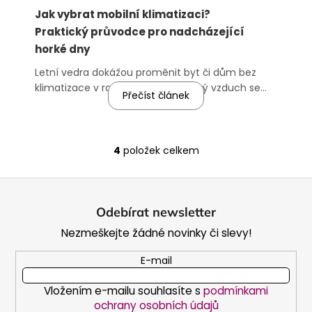
Jak vybrat mobilní klimatizaci?
Praktický průvodce pro nadcházející
horké dny
Letní vedra dokážou proměnit byt či dům bez
klimatizace v rozehřátou pec. Horký vzduch se
Přečíst článek
hromadí, teploty stoupají a vy si doma připadáte
jako na Sahaře. Rychlým vysvobozením může být
mobilní klimati...
4
položek celkem
O
v
Z
l
á
á
Odebírat newsletter
d
p
a
Nezmeškejte žádné novinky či slevy!
a
c
t
E-mail
í
í
p
Vložením e-mailu souhlasíte s
podmínkami
r
ochrany osobních údajů
v