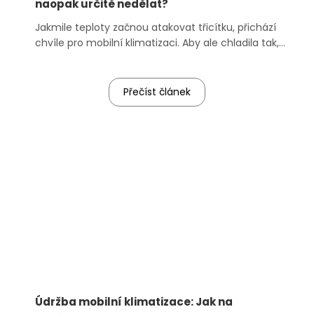
naopak určitě nedělat?
a
Jakmile teploty začnou atakovat třicítku, přichází
j
chvíle pro mobilní klimatizaci. Aby ale chladila tak,
í
jak má, je potřeba ji správně zapojit a používat.
t
Dnes se podíváme na to, jak správně klimatizo...
?
Přečíst článek
HLEDAT
Údržba mobilní klimatizace: Jak na