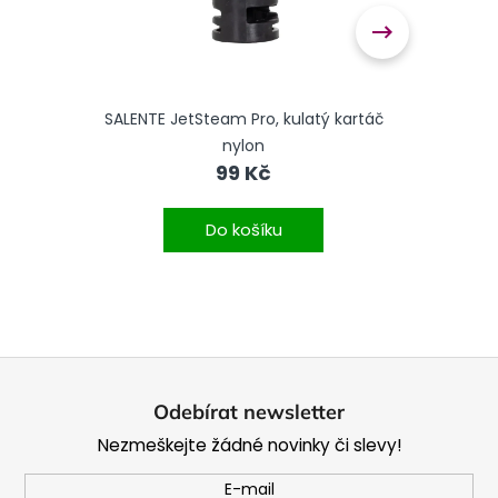
er
SALENTE JetSteam Pro, kulatý kartáč
Salen
nylon
99 Kč
Do košíku
Z
á
Odebírat newsletter
p
Nezmeškejte žádné novinky či slevy!
a
t
E-mail