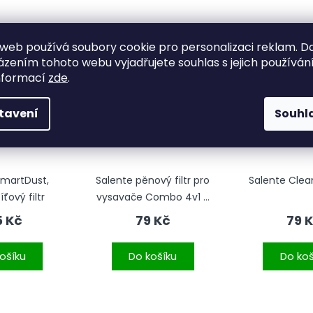
web používá soubory cookie pro personalizaci reklam. D
zením tohoto webu vyjadřujete souhlas s jejich používání
nformací
zde
.
tavení
Souhl
SmartDust,
Salente pěnový filtr pro
Salente Clea
ťový filtr
vysavače Combo 4v1 a
ProVacs
5 Kč
79 Kč
79 
ošíku
Do košíku
Do koš