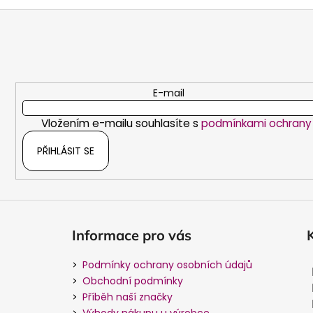
Z
á
p
a
t
E-mail
í
Vložením e-mailu souhlasíte s
podmínkami ochrany 
PŘIHLÁSIT SE
Informace pro vás
Podmínky ochrany osobních údajů
Obchodní podmínky
Příběh naší značky
Výhody nákupu u výrobce