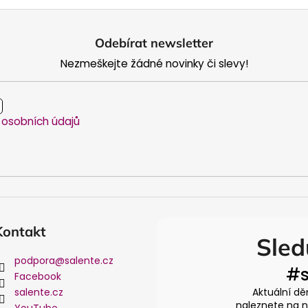
Odebírat newsletter
Nezmeškejte žádné novinky či slevy!
osobních údajů
Kontakt
Sled
podpora
@
salente.cz
#s
Facebook
salente.cz
Aktuální dě
naleznete na na
YouTube