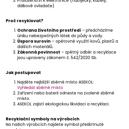
Příslušenství k elektronice (nabíječky, kabely,
dálkové ovladače)
a
j
Proč recyklovat?
í
t
Ochrana životního prostředí
– předcházíme
úniku nebezpečných látek do půdy a vody.
?
Úspora surovin
– opětovné využití kovů, plastů a
dalších materiálů.
Zákonná povinnost
– zpětný odběr a recyklace
jsou upraveny zákonem č. 542/2020 Sb.
HLEDAT
Jak postupovat
Najděte nejbližší sběrné místo ASEKOL:
Vyhledat sběrné místo
Zařízení nebo baterii odneste na zvolené sběrné
místo.
ASEKOL zajistí ekologickou likvidaci a recyklaci.
Recyklační symboly na výrobcích
Na našich výrobcích najdete symbol přeškrtnuté