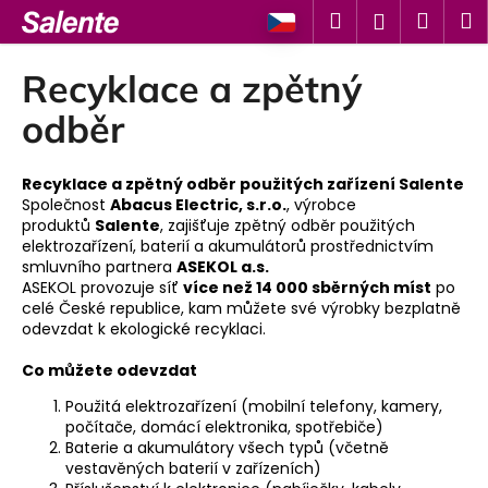
K
Přejít
Hledat
Náku
M
Přihlášen
na
o
Zpět
Zpět
obsah
košík
š
Recyklace a zpětný
í
C
odběr
k
o
p
Recyklace a zpětný odběr použitých zařízení Salente
o
Společnost
Abacus Electric, s.r.o.
, výrobce
produktů
Salente
, zajišťuje zpětný odběr použitých
t
elektrozařízení, baterií a akumulátorů prostřednictvím
ř
smluvního partnera
ASEKOL a.s.
e
ASEKOL provozuje síť
více než 14 000 sběrných míst
po
celé České republice, kam můžete své výrobky bezplatně
b
odevzdat k ekologické recyklaci.
u
j
Co můžete odevzdat
e
Použitá elektrozařízení (mobilní telefony, kamery,
t
počítače, domácí elektronika, spotřebiče)
Baterie a akumulátory všech typů (včetně
e
vestavěných baterií v zařízeních)
n