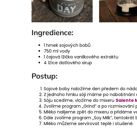
Ingredience:
1 hrnek sojových bobů
750 ml vody
1 čajová lžička vanilkového extraktu
4 lžíce datlového sirup
Postup:
Sojové boby naložíme den předem do nádo
Z jednoho hrnku sóji máme po nabobtnání až
Sóju scedíme, vložíme do mixeru
Salente M
Zvolíme program „Grind“ a po rozmixování 
Mléko nalijeme zpět do mixeru a přidáme van
Dále zvolíme program „Soy Milk“, tentokrát 
Mléko můžeme servírovat teplé i studené.