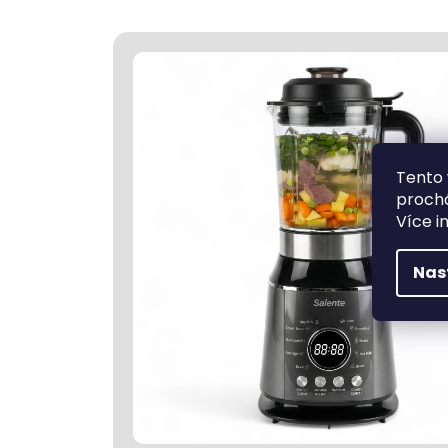
Tento 
prochá
Více i
Nas