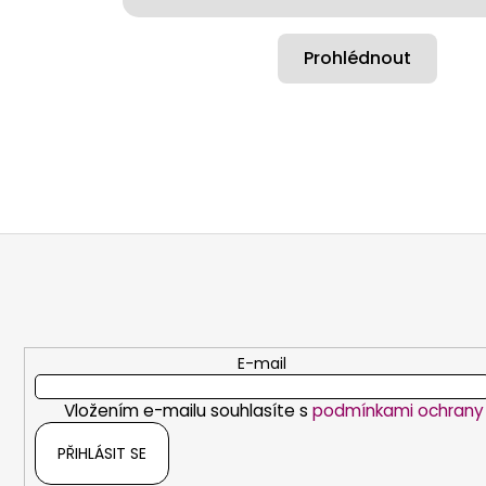
Prohlédnout
Z
á
p
a
t
E-mail
í
Vložením e-mailu souhlasíte s
podmínkami ochrany 
PŘIHLÁSIT SE