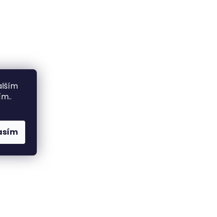
alším
m..
asím