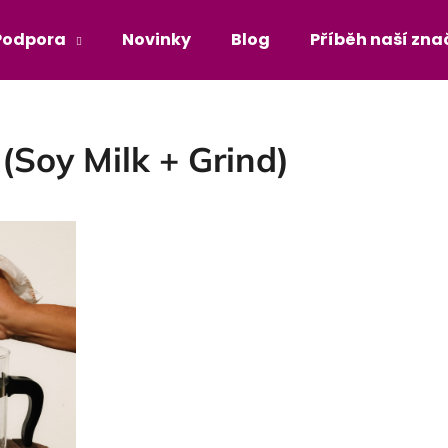
Podpora
Novinky
Blog
Příběh naší zna
Co potřebujete najít?
(Soy Milk + Grind)
HLEDAT