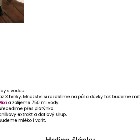
by s vodou.
 3 hrnky. Množství si rozdělíme na půl a dávky tak budeme mít 2
ixi
a zalijeme 750 ml vody.
přecedíme přes plátýnko.
ilkový extrakt a datlový sirup.
budeme mléko i vařit.
Hrdina článku