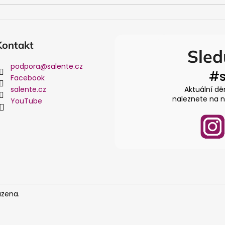
Kontakt
Sled
podpora
@
salente.cz
#s
Facebook
salente.cz
Aktuální dě
naleznete na na
YouTube
azena.