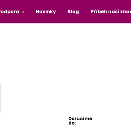
Podpora
Novinky
Blog
Příběh naší zna
Co potřebujete najít?
HLEDAT