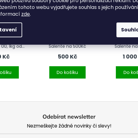
web používá soubory cookie pro personalizaci reklam. D
zením tohoto webu vyjadřujete souhlas s jejich používání
nformací
zde
.
tavení
Souhl
 mouka na
Dárkový poukaz
Dárkový 
 00, 1kg od
Salente na 500Kč
Salente na
ini.cz
0 Kč
500 Kč
1 000
ošíku
Do košíku
Do koš
Odebírat newsletter
Nezmeškejte žádné novinky či slevy!