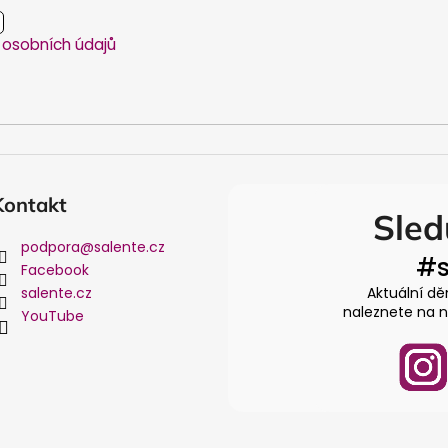
osobních údajů
Kontakt
Sled
podpora
@
salente.cz
#s
Facebook
salente.cz
Aktuální dě
naleznete na na
YouTube