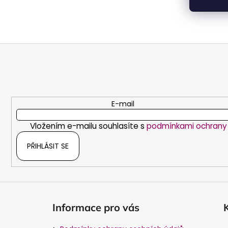
Z
á
p
a
t
E-mail
í
Vložením e-mailu souhlasíte s
podmínkami ochrany 
PŘIHLÁSIT SE
Informace pro vás