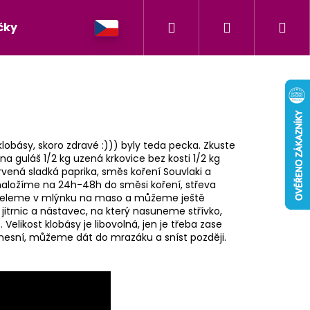
Hledat
Přihlášení
Ná
čky
koš
obásy, skoro zdravé :))) byly teda pecka. Zkuste
na guláš 1/2 kg uzená krkovice bez kosti 1/2 kg
vená sladká paprika, směs koření Souvlaki a
a naložíme na 24h-48h do směsi koření, střeva
ameleme v mlýnku na maso a můžeme ještě
itrnic a nástavec, na který nasuneme střívko,
likost klobásy je libovolná, jen je třeba zase
 nesní, můžeme dát do mrazáku a sníst později.