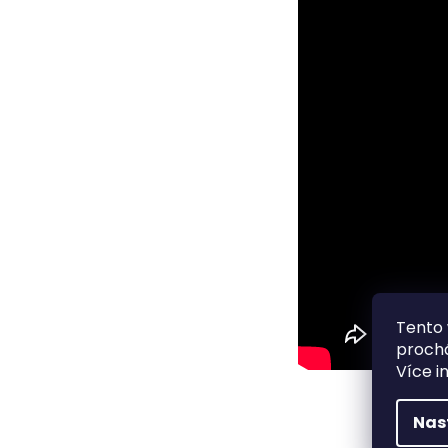
Tento 
prochá
Více i
Nas