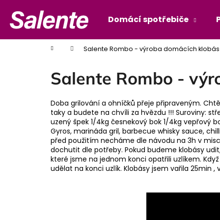
K
Přejít
na
o
Domácí spotřebiče
Zpět
Zpět
obsah
š
do
do
í
Domů
Salente Rombo - výroba domácích klobás
obchodu
obchodu
k
Salente Rombo - výr
Doba grilování a ohníčků přeje připraveným. Chtě
taky a budete na chvíli za hvězdu !!! Suroviny: st
uzený špek 1/4kg česnekový bok 1/4kg vepřový bok
Gyros, marináda gril, barbecue whisky sauce, chil
před použitím necháme dle návodu na 3h v misc
dochutit dle potřeby. Pokud budeme klobásy udit,
které jsme na jednom konci opatřili uzlíkem. Když
udělat na konci uzlík. Klobásy jsem vařila 25min