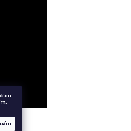
alším
m..
asím