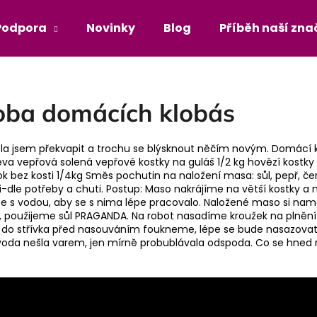
Podpora
Novinky
Blog
Příběh naší zna
Co potřebujete najít?
oba domácích klobás
HLEDAT
la jsem překvapit a trochu se blýsknout něčím novým. Domácí kl
řeva vepřová solená vepřové kostky na guláš 1/2 kg hovězí kostky 
 bez kosti 1/4kg Směs pochutin na naložení masa: sůl, pepř, čer
li-dle potřeby a chuti. Postup: Maso nakrájíme na větší kostky 
e s vodou, aby se s nima lépe pracovalo. Naložené maso si n
 použijeme sůl PRAGANDA. Na robot nasadíme kroužek na plnění j
 do střívka před nasouváním foukneme, lépe se bude nasazovat. Ve
 , voda nešla varem, jen mírně probublávala odspoda. Co se hned